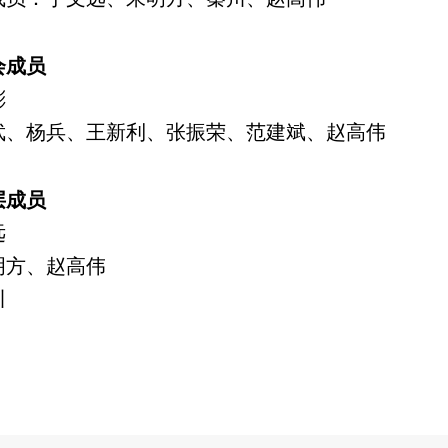
会成员
彬
武、杨兵、王新利、张振荣、范建斌、赵高伟
层成员
远
明方、赵高伟
川