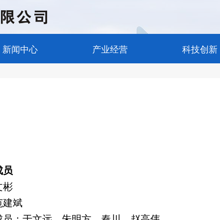
新闻中心
产业经营
科技创新
成员
文彬
范建斌
成员：
于文远、朱明方、秦川、赵高伟