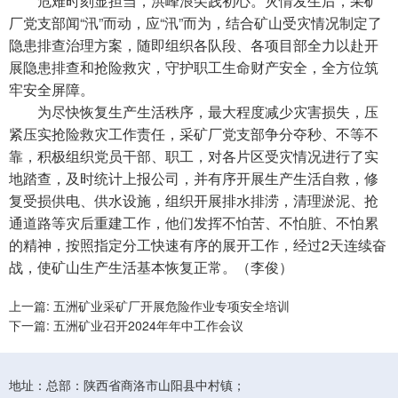
危难时刻显担当，洪峰浪尖践初心。灾情发生后，采矿
厂党支部闻“汛”而动，应“汛”而为，结合矿山受灾情况制定了
隐患排查治理方案，随即组织各队段、各项目部全力以赴开
展隐患排查和抢险救灾，守护职工生命财产安全，全方位筑
牢安全屏障。
为尽快恢复生产生活秩序，最大程度减少灾害损失，压
紧压实抢险救灾工作责任，采矿厂党支部争分夺秒、不等不
靠，积极组织党员干部、职工，对各片区受灾情况进行了实
地踏查，及时统计上报公司，并有序开展生产生活自救，修
复受损供电、供水设施，组织开展排水排涝，清理淤泥、抢
通道路等灾后重建工作，他们发挥不怕苦、不怕脏、不怕累
的精神，按照指定分工快速有序的展开工作，经过2天连续奋
战，使矿山生产生活基本恢复正常。（李俊）
上一篇: 五洲矿业采矿厂开展危险作业专项安全培训
下一篇: 五洲矿业召开2024年年中工作会议
地址：总部：陕西省商洛市山阳县中村镇；